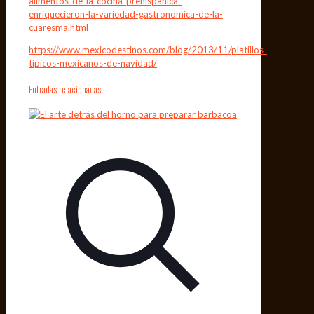
alimentos-de-la-cocina-prehispanica-
enriquecieron-la-variedad-gastronomica-de-la-
cuaresma.html
https://www.mexicodestinos.com/blog/2013/11/platillos-
tipicos-mexicanos-de-navidad/
Entradas relacionadas