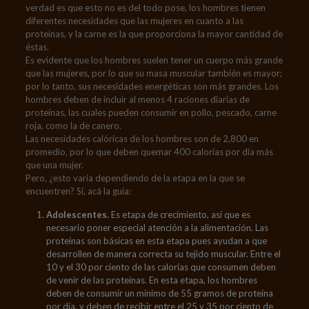
verdad es que esto no es del todo pose, los hombres tienen
diferentes necesidades que las mujeres en cuanto a las
proteínas, y la carne es la que proporciona la mayor cantidad de
éstas.
Es evidente que los hombres suelen tener un cuerpo más grande
que las mujeres, por lo que su masa muscular también es mayor;
por lo tanto, sus necesidades energéticas son más grandes. Los
hombres deben de incluir al menos 4 raciones diarias de
proteínas, las cuales pueden consumir en pollo, pescado, carne
roja, como la de canero.
Las necesidades calóricas de los hombres son de 2,800 en
promedio, por lo que deben quemar 400 calorías por día más
que una mujer.
Pero, ¿esto varía dependiendo de la etapa en la que se
encuentren? Sí, acá la guía:
Adolescentes.
Es etapa de crecimiento, así que es
necesario poner especial atención a la alimentación. Las
proteínas son básicas en esta etapa pues ayudan a que
desarrollen de manera correcta su tejido muscular. Entre el
10 y el 30 por ciento de las calorías que consumen deben
de venir de las proteínas. En esta etapa, los hombres
deben de consumir un mínimo de 55 gramos de proteína
por día, y deben de recibir entre el 25 y 35 por ciento de