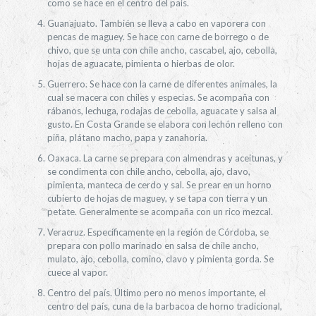
como se hace en el centro del país.
Guanajuato. También se lleva a cabo en vaporera con
pencas de maguey. Se hace con carne de borrego o de
chivo, que se unta con chile ancho, cascabel, ajo, cebolla,
hojas de aguacate, pimienta o hierbas de olor.
Guerrero. Se hace con la carne de diferentes animales, la
cual se macera con chiles y especias. Se acompaña con
rábanos, lechuga, rodajas de cebolla, aguacate y salsa al
gusto. En Costa Grande se elabora con lechón relleno con
piña, plátano macho, papa y zanahoria.
Oaxaca. La carne se prepara con almendras y aceitunas, y
se condimenta con chile ancho, cebolla, ajo, clavo,
pimienta, manteca de cerdo y sal. Se prear en un horno
cubierto de hojas de maguey, y se tapa con tierra y un
petate. Generalmente se acompaña con un rico mezcal.
Veracruz. Específicamente en la región de Córdoba, se
prepara con pollo marinado en salsa de chile ancho,
mulato, ajo, cebolla, comino, clavo y pimienta gorda. Se
cuece al vapor.
Centro del país. Último pero no menos importante, el
centro del país, cuna de la barbacoa de horno tradicional,