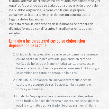
historia, además de el encuentro del mundo mesoamericano y el
español. A pesar de que se trata de una preparación propia de
los pueblos originarios, la carne con la que se prepara
actualmente, (cordero, res y cerdo) fue introducida tras la
llegada de los Españoles.
Por ésta razón, la elaboración de la barbacoa se prepara de
distintas formas y con diferentes ingredientes en todos los
estados.
Echa ojo a las características de su elaboración
dependiendo de la zona:
Chiapas. En este estado la carne se condimenta y se mete
en una vasija de barro ovalada, poniendo en el fondo
varitas de hojas de plátano y hierba santa, y se cuece en
horno de leña. También se produce consomé. En Ocosingo
se combina con carne de cerdo, pollo o res.
Chihuahua. Se elabora en una vaporera y suele ser de
cachete o pescuezo de res. Se acostumbra comerla en
tortas y en burritas.
Coahuila. Se prepara para ocasiones especiales, sobre
todo bodas. Se hace de ternera o de res, con salsa de chile
guajillo y tomate deshidratado. Se prepara muy similar a