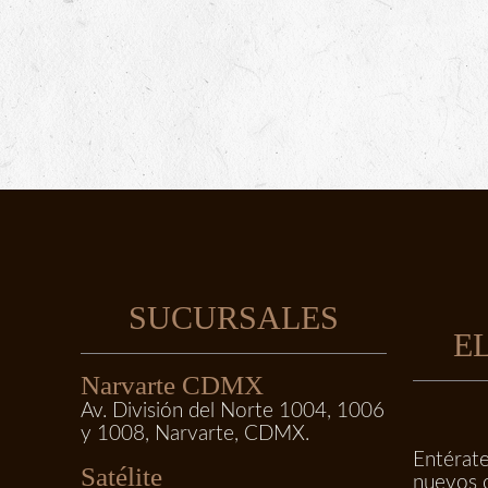
SUCURSALES
E
Narvarte CDMX
Av. División del Norte 1004, 1006
y 1008, Narvarte, CDMX.
Entérate
Satélite
nuevos 