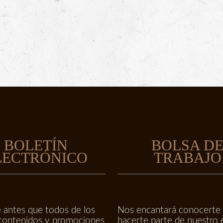
BOLETÍN
BOLSA D
LECTRÓNICO
TRABAJO
 antes que todos de los
Nos encantará conocerte
contenidos y promociones
hacerte parte de nuestro 