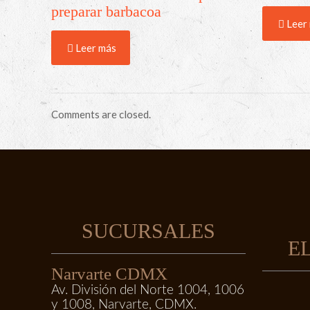
preparar barbacoa
Leer
Leer más
Comments are closed.
SUCURSALES
E
Narvarte CDMX
Av. División del Norte 1004, 1006
y 1008, Narvarte, CDMX.