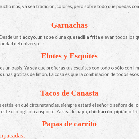
ucho más, ya sea tradición, colores, pero sobre todo que puedas comp
Garnachas
. Desde un
tlacoyo
, un
sope
o una
quesadilla
frita
elevan todos los quí
bondad del universo.
Elotes y Esquites
, es un oasis. Ya sea que prefieras tus esquites con todo o sólo con lim
 unas gotitas de limón. La cosa es que la combinación de todos esos
Tacos de Canasta
estés, en qué circunstancias, siempre estará el señor o señora de
lo
e este ecológico transporte. Ya sea de
papa, chicharrón, pipián o frij
Papas de carrito
empacadas,