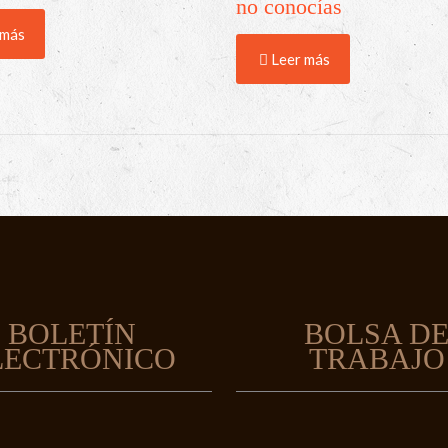
no conocías
 más
Leer más
BOLETÍN
BOLSA D
LECTRÓNICO
TRABAJO