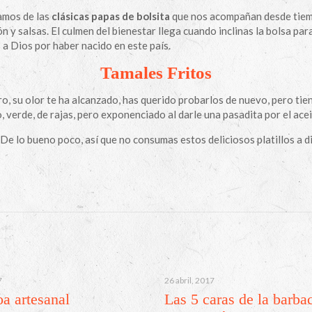
amos de las
clásicas papas de bolsita
que nos acompañan desde tiem
n y salsas. El culmen del bienestar llega cuando inclinas la bolsa par
s a Dios por haber nacido en este país.
Tamales Fritos
ro, su olor te ha alcanzado, has querido probarlos de nuevo, pero tie
, verde, de rajas, pero exponenciado al darle una pasadita por el acei
De lo bueno poco, así que no consumas estos deliciosos platillos a d
7
26 abril, 2017
a artesanal
Las 5 caras de la barba