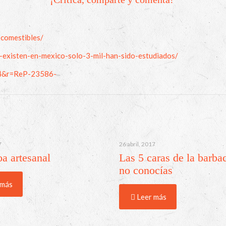
comestibles/
existen-en-mexico-solo-3-mil-han-sido-estudiados/
714&r=ReP-23586-
7
26 abril, 2017
a artesanal
Las 5 caras de la barba
no conocías
 más
Leer más