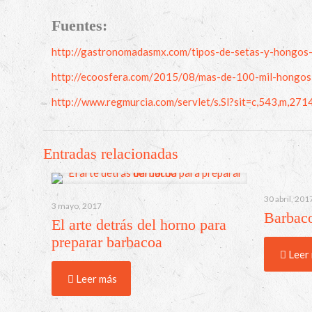
Fuentes:
http://gastronomadasmx.com/tipos-de-setas-y-hongos-
http://ecoosfera.com/2015/08/mas-de-100-mil-hongos-
http://www.regmurcia.com/servlet/s.Sl?sit=c,543,m,2
Entradas relacionadas
30 abril, 201
3 mayo, 2017
Barbaco
El arte detrás del horno para
preparar barbacoa
Leer
Leer más