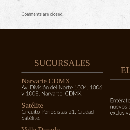
Comments are closed.
SUCURSALES
E
Narvarte CDMX
Av. División del Norte 1004, 1006
y 1008, Narvarte, CDMX.
Entérate
Satélite
nuevos 
Circuito Periodistas 21, Ciudad
exclusiv
Satélite.
Valle Dorado