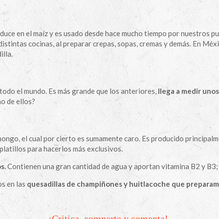
duce en el maíz y es usado desde hace mucho tiempo por nuestros pu
distintas cocinas, al preparar crepas, sopas, cremas y demás. En Mé
illa.
 todo el mundo. Es más grande que los anteriores,
llega a medir uno
o de ellos?
hongo, el cual por cierto es sumamente caro. Es producido principalme
platillos para hacerlos más exclusivos.
s.
Contienen una gran cantidad de agua y aportan vitamina B2 y B3; 
os en las
quesadillas de champiñones y huitlacoche que preparam
¡Critica, comparte y comenta!