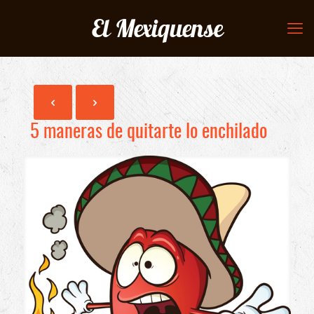
El Mexiquense
5 maneras de quitarte lo enchilado