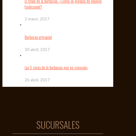
El ritual de la barbacoa. ¿Cómo se prepara de manera
tradicional?
2 mayo, 2017
Barbacoa artesanal
30 abril, 2017
Las 5 caras de la barbacoa que no conocías
26 abril, 2017
SUCURSALES